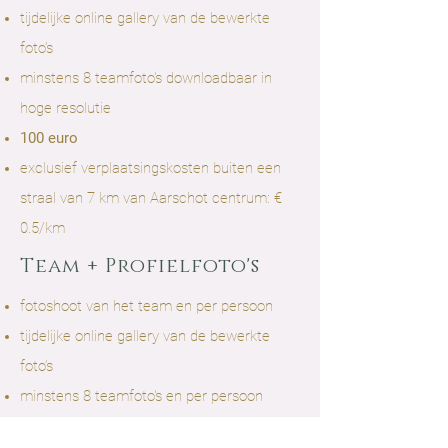
tijdelijke online gallery van de bewerkte
foto’s
minstens 8 teamfoto's downloadbaar in
hoge resolutie
100 euro
exclusief verplaatsingskosten buiten een
straal van 7 km van Aarschot centrum: €
0.5/km
Team + Profielfoto's
fotoshoot van het team en per persoon
tijdelijke online gallery van de bewerkte
foto’s
minstens 8 teamfoto's en per persoon
minstens 6 profielfoto's downloadbaar in