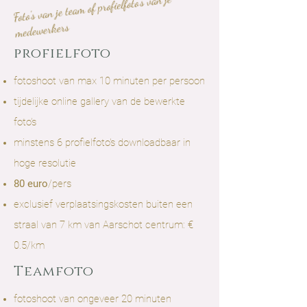
Foto's van je team of profielfoto's van je
medewerkers
profielfoto
fotoshoot van max 10 minuten per persoon
tijdelijke online gallery van de bewerkte
foto’s
minstens 6 profielfoto's downloadbaar in
hoge resolutie
80 euro
/pers
exclusief verplaatsingskosten buiten een
straal van 7 km van Aarschot centrum: €
0.5/km
Teamfoto
fotoshoot van ongeveer 20 minuten