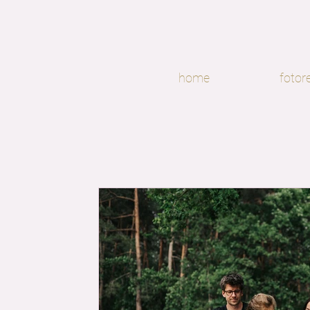
home
fotor