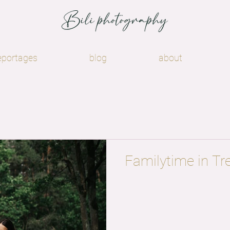
eportages
blog
about
Familytime in Tr